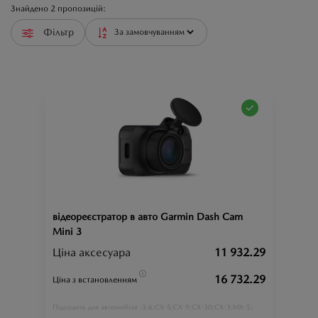
Знайдено
2
пропозицій:
Фільтр
відеореєстратор в авто Garmin Dash Cam
Mini 3
Ціна аксесуара
11 932.29
16 732.29
Ціна з встановленням
3;
6;
CX-5;
CX-9;
CX-30;
CX-3;
MX-5;
Підходить для автомобіля :