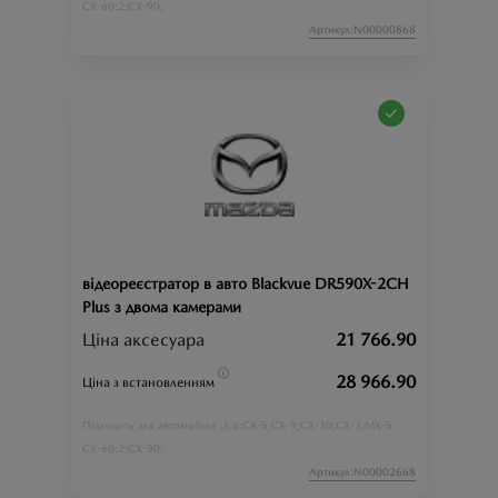
CX-60;
2;
CX-90;
Артикул:N00000868
відеореєстратор в авто Blackvue DR590X-2CH
Plus з двома камерами
Ціна аксесуара
21 766.90
28 966.90
Ціна з встановленням
3;
6;
CX-5;
CX-9;
CX-30;
CX-3;
MX-5;
Підходить для автомобіля :
CX-60;
2;
CX-90;
Артикул:N00002668