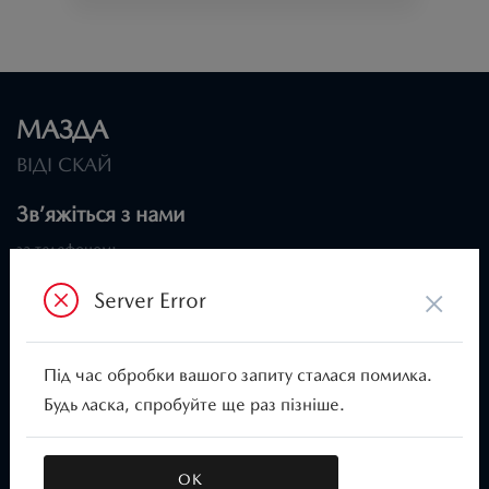
МАЗДА
ВІДІ СКАЙ
Зв’яжіться з нами
за телефоном:
ВІДДІЛ CЕРВІСУ
×
Server Error
044 591 88 88
ВІДДІЛ ПРОДАЖІВ
Під час обробки вашого запиту сталася помилка.
044 591 88 88
Будь ласка, спробуйте ще раз пізніше.
Або приїздіть до нас:
вул. Велика Кільцева, 60а
ОК