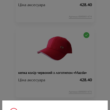
Ціна аксесуара
428.40
Артикул:000001474
кепка колір червоний з логотипом «Mazda»
Ціна аксесуара
428.40
Артикул:000001475