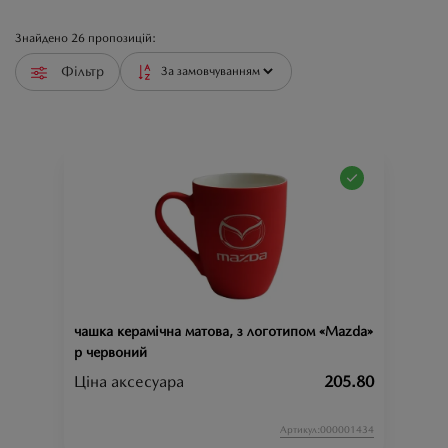
Знайдено
26
пропозицій:
Фільтр
чашка керамічна матова, з логотипом «Mazda», к-
р червоний
Ціна аксесуара
205.80
Артикул:000001434