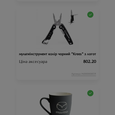
мультиінструмент колір чорний "Krees" з логотипом «maz
Ціна аксесуара
802.20
Артикул:N00000859