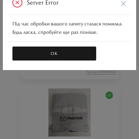
×
Server Error
Під час обробки вашого запиту сталася помилка.
Будь ласка, спробуйте ще раз пізніше.
плед для пікніку колір червоний з логотипом «Mazda»
ОК
Ціна аксесуара
1 080.79
Артикул:N00000665