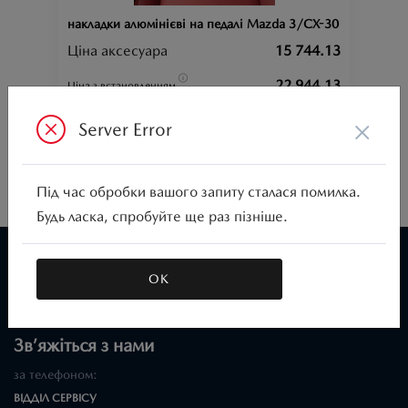
накладки алюмінієві на педалі Mazda 3/CX-30
Ціна аксесуара
15 744.13
22 944.13
Ціна з встановленням
×
3;
CX-30;
CX-60;
CX-90;
Підходить для автомобіля :
Server Error
Артикул:000001439
Під час обробки вашого запиту сталася помилка.
Будь ласка, спробуйте ще раз пізніше.
МАЗДА
ОК
ВІДІ СКАЙ
Зв’яжіться з нами
за телефоном:
ВІДДІЛ CЕРВІСУ