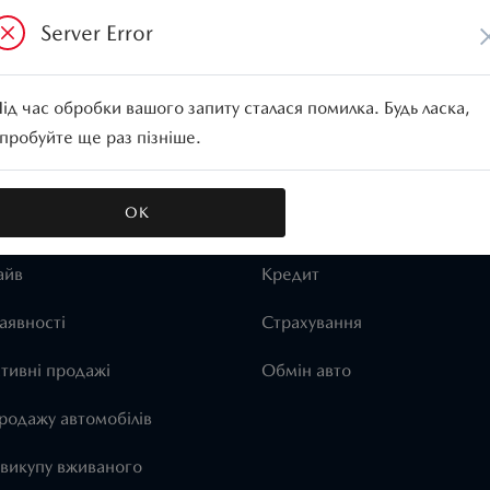
Server Error
білі
ід час обробки вашого запиту сталася помилка. Будь ласка,
пробуйте ще раз пізніше.
CX-60
Mazda CX-5
ОК
АВТО
ПОСЛУГИ
айв
Кредит
аявності
Страхування
тивні продажі
Обмін авто
родажу автомобілів
 викупу вживаного