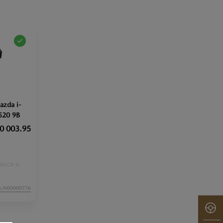
azda i-
520 9B
0 003.95
30;
CX-3;
л:N00000776