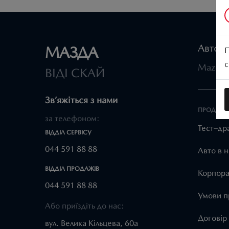
Автомо
МАЗДА
П
с
Mazda 
ВІДІ СКАЙ
Зв’яжіться з нами
ПРОДАЖ 
за телефоном:
Тест–др
ВІДДІЛ CЕРВІСУ
044 591 88 88
Авто в н
ВІДДІЛ ПРОДАЖІВ
Корпора
044 591 88 88
Умови п
Або приїздіть до нас:
Договір
вул. Велика Кільцева, 60а