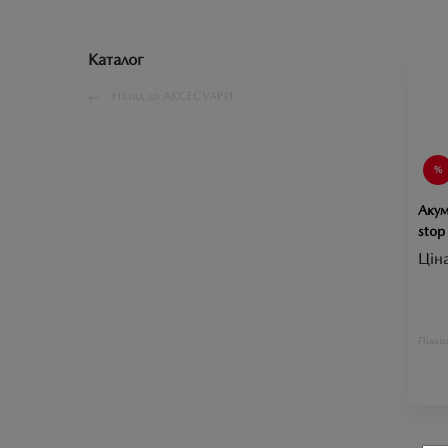
Каталог
Назад до
АКСЕСУАРИ
Акум
sto
Цін
Підход