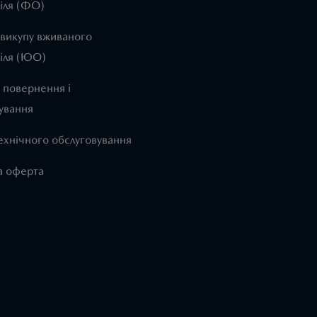
іля (ФО)
 викупу вживаного
іля (ЮО)
 повернення і
ування
ехнічного обслуговування
а оферта