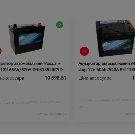
улятор автомобільний Mazda i-
Акумулятор автомобільний M
p 12V 65Ah/520A KF0318520C9D
stop 12V 60Ah/520A PE1T18
а аксесуара
10 698.81
Ціна аксесуара
1
CX-5;
6;
3;
CX-
Підходить для автомобіля :
CX-5;
6;
3;
CX-9;
CX-30;
2;
ить для автомобіля :
MX-5;
2;
Артикул:N00000775
Артику