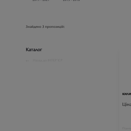
Знайдено
3
пропозицій:
Каталог
Назад до
ІНТЕР'ЄР
кили
Цін
Підход