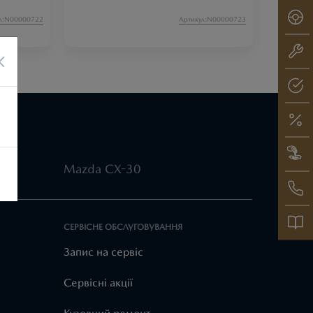
л:N00000722
Артикул:N00000723
×
Mazda CX-30
СЕРВІСНЕ ОБСЛУГОВУВАННЯ
Запис на сервіс
Cервісні акції