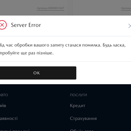
Артикул:000001447
Артику
Server Error
ід час обробки вашого запиту сталася помилка. Будь ласка,
пробуйте ще раз пізніше.
білі
CX-60
Mazda CX-5
ОК
АВТО
ПОСЛУГИ
айв
Кредит
аявності
Страхування