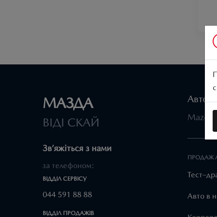
П
с
Автомо
МАЗДА
Mazda 
ВІДІ СКАЙ
Зв’яжіться з нами
ПРОДАЖ 
за телефоном:
Тест–др
ВІДДІЛ CЕРВІСУ
044 591 88 88
Авто в н
ВІДДІЛ ПРОДАЖІВ