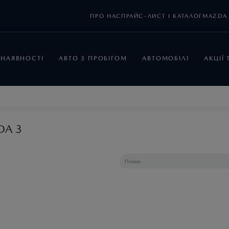
ПРО НАС
ПРАЙС–ЛИСТ І КАТАЛОГ
MAZDA 
 НАЯВНОСТІ
АВТО З ПРОБІГОМ
АВТОМОБІЛІ
АКЦІЇ
DA 3