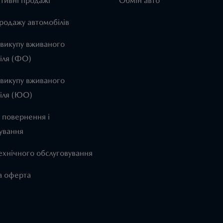
тивні продажі
Обмін авто
родажу автомобілів
 викупу вживаного
іля (ФО)
 викупу вживаного
іля (ЮО)
 повернення і
ування
ехнічного обслуговування
а оферта