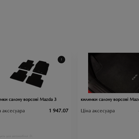
мки салону ворсові Mazda 3
килимки салону ворсові Maz
а аксесуара
1 947.07
Ціна аксесуара
3;
ить для автомобіля :