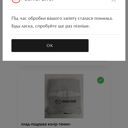
Під час обробки вашого запиту сталася помилка.
Будь ласка, спробуйте ще раз пізніше.
плед для пікніку колір червоний з логотипом «Mazda»
Ціна аксесуара
1 080.79
ОК
Артикул:N00000665
плед-подушка колір темно-