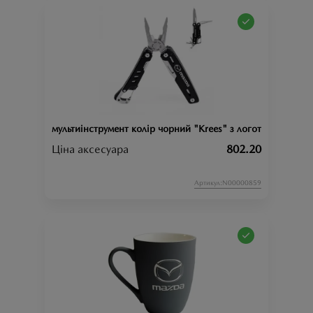
мультиінструмент колір чорний "Krees" з логотипом «maz
Ціна аксесуара
802.20
Артикул:N00000859