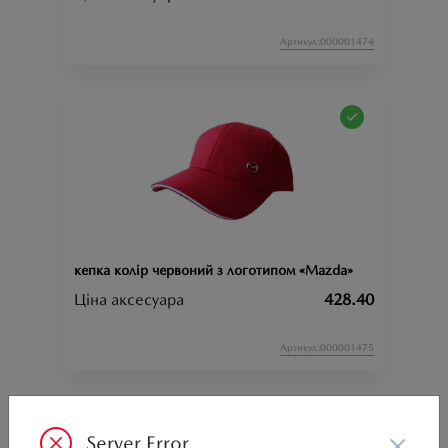
Артикул:000001474
кепка колір червоний з логотипом «Mazda»
Ціна аксесуара
428.40
Артикул:000001475
×
Server Error