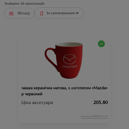
Знайдено
26
пропозицій:
Фільтр
чашка керамічна матова, з логотипом «Mazda», к-
р червоний
Ціна аксесуара
205.80
Артикул:000001434