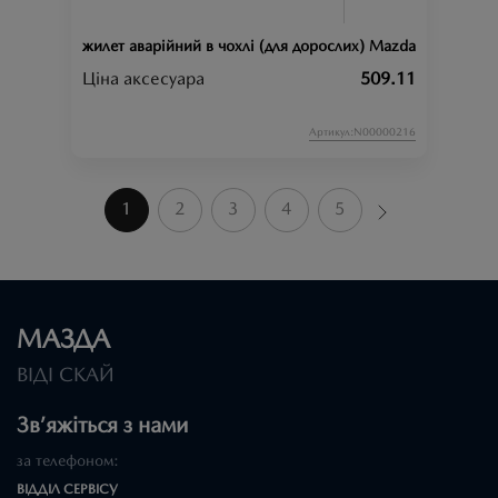
жилет аварійний в чохлі (для дорослих) Mazda
Ціна аксесуара
509.11
Артикул:N00000216
1
2
3
4
5
МАЗДА
ВІДІ СКАЙ
Зв’яжіться з нами
за телефоном:
ВІДДІЛ CЕРВІСУ