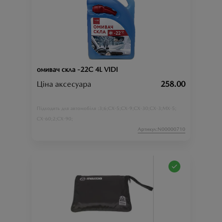
омивач скла -22С 4L VIDI
Ціна аксесуара
258.00
3;
6;
CX-5;
CX-9;
CX-30;
CX-3;
MX-5;
Підходить для автомобіля :
CX-60;
2;
CX-90;
Артикул:N00000710