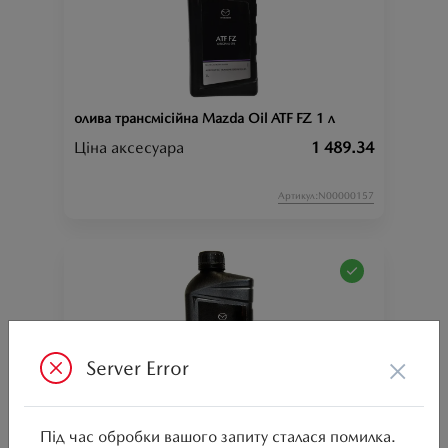
олива трансмісійна Mazda Oil ATF FZ 1 л
Ціна аксесуара
1 489.34
Артикул:N00000157
×
Server Error
олива трансмісійна Dexelia ATF M-V 1 л
Під час обробки вашого запиту сталася помилка.