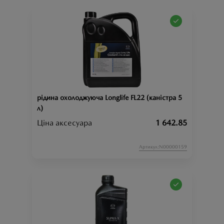
рідина охолоджуюча Longlife FL22 (каністра 5
л)
Ціна аксесуара
1 642.85
Артикул:N00000159