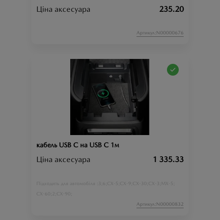
Ціна аксесуара
235.20
Артикул:N00000676
кабель USB C на USB C 1м
Ціна аксесуара
1 335.33
3;
6;
CX-5;
CX-9;
CX-30;
CX-3;
MX-5;
Підходить для автомобіля :
CX-60;
2;
CX-90;
Артикул:N00000832