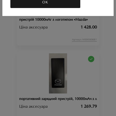
ОК
бездротовий зарядний
пристрій 10000мАг з логотипом «Mazda»
Ціна аксесуара
1 428.00
Артикул:N00000881
портативний зарядний пристрій, 10000мАч з лого «mazda
Ціна аксесуара
1 269.79