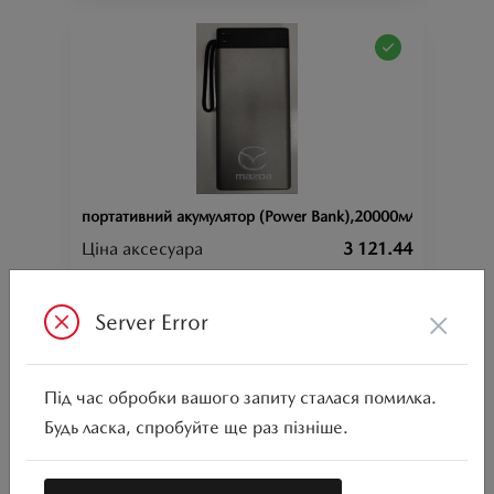
портативний акумулятор (Power Bank),20000мАч, з лого 
Ціна аксесуара
3 121.44
Артикул:N00000880
×
Server Error
Під час обробки вашого запиту сталася помилка.
Будь ласка, спробуйте ще раз пізніше.