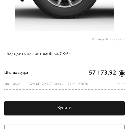
Артикул:N00000099
Підходить для автомобіля:
CX-5;
57 173.92
Ціна аксесуара
диск колісний CX-5 KF, 7JX17", легкосплавний
9965C27070
4 шт
Купити