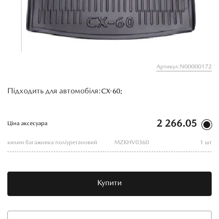
Артикул:N00000172
Підходить для автомобіля:
CX-60;
2 266.05
Ціна аксесуара
килим багажника поліуретановий
MZKHV0360
1 шт
Купити