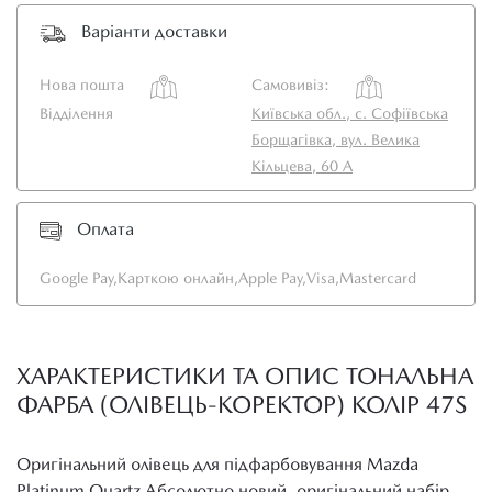
Варіанти доставки
Нова пошта
Самовивіз:
Відділення
Київська обл., с. Софіївська
Борщагівка, вул. Велика
Кільцева, 60 А
Оплата
Google Pay,
Карткою онлайн,
Apple Pay,
Visa,
Mastercard
ХАРАКТЕРИСТИКИ ТА ОПИС ТОНАЛЬНА
ФАРБА (ОЛІВЕЦЬ-КОРЕКТОР) КОЛІР 47S
Оригінальний олівець для підфарбовування Mazda
Platinum Quartz Абсолютно новий, оригінальний набір