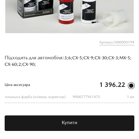
Артикул:N00000194
Підходить для автомобіля:
3;
6;
CX-5;
CX-9;
CX-30;
CX-3;
MX-5;
CX-60;
2;
CX-90;
1 396.22
Ціна аксесуара
тональна фарба (олівець-коректор)
9000777W147S
1 шт
Купити