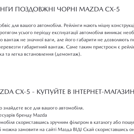
ІНГИ ПОЗДОВЖНІ ЧОРНІ MAZDA СХ-5
й обвіс для вашого автомобіля. Рейлінги мають міцну конструк
ротягом усього періоду експлуатації автомобіля виникає необ
 вантаж не значної ваги, але його габарити не дозволяють п
перевезти габаритний вантаж. Саме таким пристроєм є рейлін
дка та легка встановлення (демонтаж).
DA СХ-5 - КУПУЙТЕ В ІНТЕРНЕТ-МАГАЗИ
о знайдете все для вашого автомобіля.
сесуарів бренду Mazda
омобіля скориставшись зручним фільтром в каталогу або пошу
5 можна замовити на сайті Мазда ВІДІ Скай скориставшись о