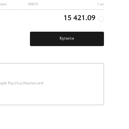
орні
00870
1 шт
15 421.09
Купити
pple Pay,
Visa,
Mastercard