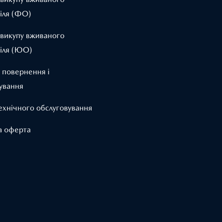
іля (ФО)
 викупу вживаного
іля (ЮО)
 повернення і
ування
ехнічного обслуговування
а оферта