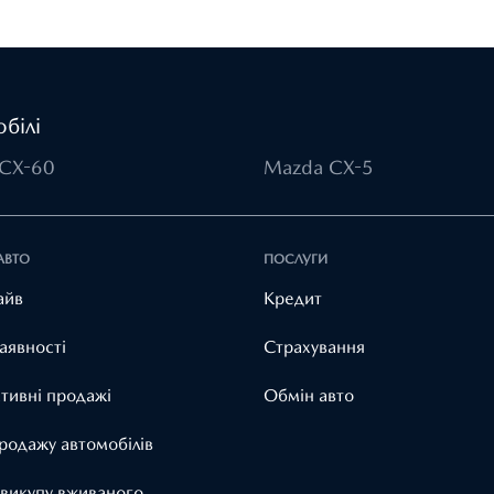
білі
CX-60
Mazda CX-5
АВТО
ПОСЛУГИ
айв
Кредит
аявності
Страхування
тивні продажі
Обмін авто
родажу автомобілів
 викупу вживаного