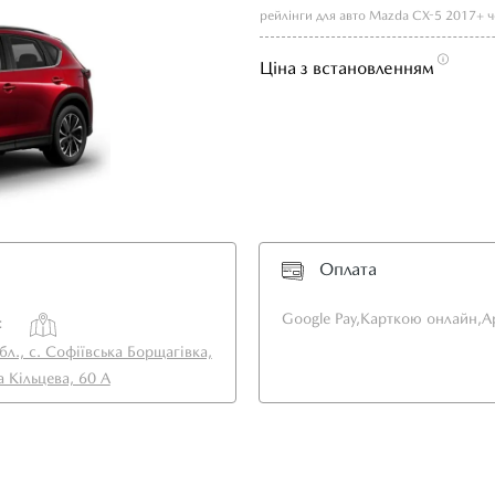
рейлінги для авто Mazda CX-5 2017+ ч
Ціна з встановленням
Оплата
Google Pay,
Карткою онлайн,
A
:
бл., с. Софіївська Борщагівка,
а Кільцева, 60 А