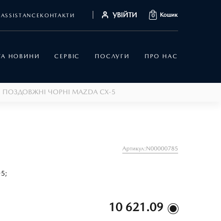
УВІЙТИ
Кошик
ASSISTANCE
КОНТАКТИ
0
 ТА НОВИНИ
СЕРВІС
ПОСЛУГИ
ПРО НАС
И ПОЗДОВЖНІ ЧОРНІ MAZDA СХ-5
Артикул:N00000785
-5;
10 621.09