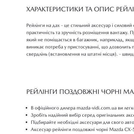
ХАРАКТЕРИСТИКИ ТА ОПИС РЕЙЛ
Рейлінги на дах - це стильний аксесуар і силови
практичність та зручність розміщення вантажу. П
який не поміщається в багажник, наприклад, якщо
виникає потреба у пристосуванні, що дозволить 
свердлінь (встановлення на штатні місця). - шви
РЕЙЛІНГИ ПОЗДОВЖНІ ЧОРНІ MAZ
В офіційного дилера mazda-vidi.com.ua ви легк
Зробіть надійний вибір серед оригінальних ак
Підбирайте необхідні аксесуари для свого авт
Аксесуар рейлінги поздовжні чорні Mazda СХ-