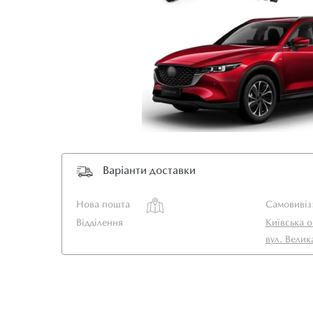
Варіанти доставки
Нова пошта
Самовивіз
Відділення
Київська о
вул. Велик