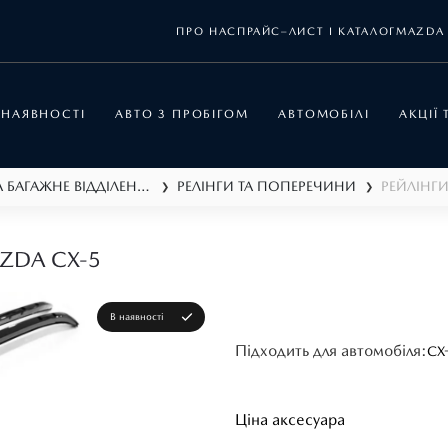
ПРО НАС
ПРАЙС–ЛИСТ І КАТАЛОГ
MAZDA 
 НАЯВНОСТІ
АВТО З ПРОБІГОМ
АВТОМОБІЛІ
АКЦІЇ
ПЕРЕВЕЗЕННЯ ВАНТАЖУ ТА БАГАЖНЕ ВІДДІЛЕННЯ
РЕЛІНГИ ТА ПОПЕРЕЧИНИ
РЕЙЛІНГ
❯
❯
ZDA СХ-5
В наявності
Підходить для автомобіля:
CX
Ціна аксесуара