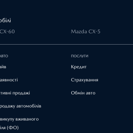
білі
CX-60
Mazda CX-5
АВТО
ПОСЛУГИ
айв
Кредит
аявності
Страхування
тивні продажі
Обмін авто
родажу автомобілів
 викупу вживаного
іля (ФО)