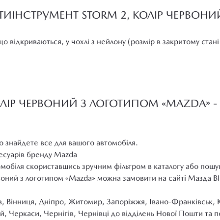
ТИІНСТРУМЕНТ STORM 2, КОЛІР ЧЕРВОН
о відкриваються, у чохлі з нейлону (розмір в закритому стані
ЛІР ЧЕРВОНИЙ З ЛОГОТИПОМ «MAZDA» - 
о знайдете все для вашого автомобіля.
сесуарів бренду Mazda
омобіля скориставшись зручним фільтром в каталогу або пошу
воний з логотипом «Mazda» можна замовити на сайті Мазда В
в, Вінниця, Дніпро, Житомир, Запоріжжя, Івано-Франківськ, 
й, Черкаси, Чернігів, Чернівці до відділень Нової Пошти та