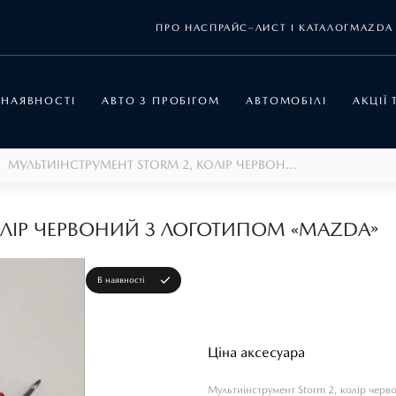
ПРО НАС
ПРАЙС–ЛИСТ І КАТАЛОГ
MAZDA 
 НАЯВНОСТІ
АВТО З ПРОБІГОМ
АВТОМОБІЛІ
АКЦІЇ
МУЛЬТИІНСТРУМЕНТ STORM 2, КОЛІР ЧЕРВОНИЙ З ЛОГОТИПОМ «MAZDA»
❯
ОЛІР ЧЕРВОНИЙ З ЛОГОТИПОМ «MAZDA»
В наявності
Ціна аксесуара