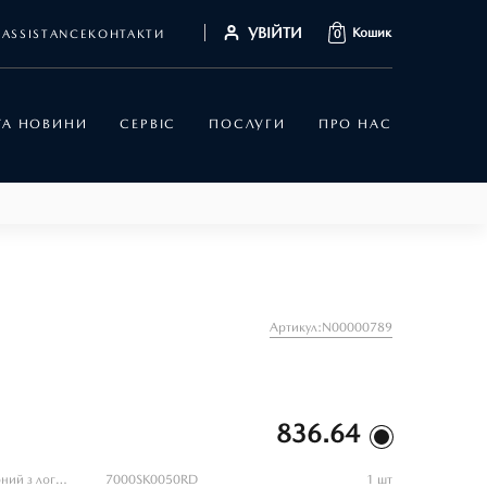
УВІЙТИ
Кошик
ASSISTANCE
КОНТАКТИ
0
 ТА НОВИНИ
СЕРВІС
ПОСЛУГИ
ПРО НАС
Артикул:N00000789
836.64
Мультиінструмент Storm 2, колір червоний з логотипом «Mazda»
7000SK0050RD
1 шт