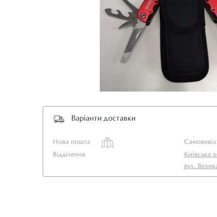
Варіанти доставки
Нова пошта
Самовивіз
Відділення
Київська о
вул. Велик