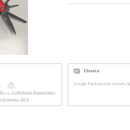
Оплата
Google Pay,
Карткою онлайн,
A
:
бл., с. Софіївська Борщагівка,
а Кільцева, 60 А