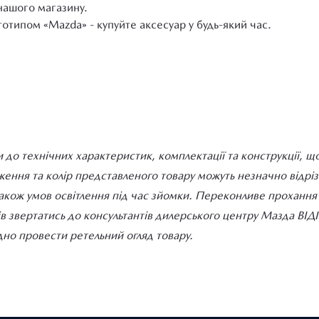
нашого магазину.
готипом «Mazda» - купуйте аксесуар у будь-який час.
 до технічних характеристик, комплектації та конструкції, щ
ння та колір представленого товару можуть незначно відрізня
також умов освітлення під час зйомки. Переконливе прохання д
ів звертатись до консультантів дилерського центру Мазда ВІ
но провести ретельний огляд товару.