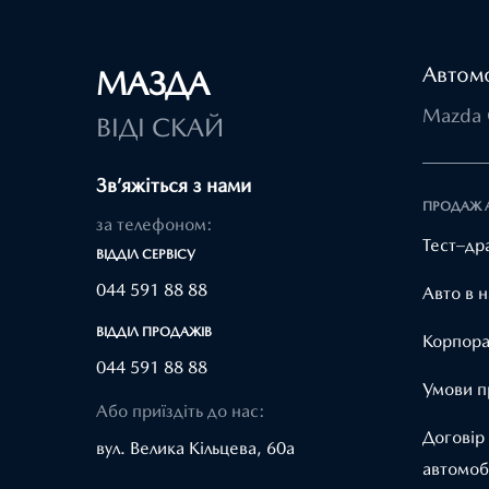
Автомо
МАЗДА
Mazda 
ВІДІ СКАЙ
Зв’яжіться з нами
ПРОДАЖ 
за телефоном:
Тест–др
ВІДДІЛ CЕРВІСУ
044 591 88 88
Авто в н
ВІДДІЛ ПРОДАЖІВ
Корпора
044 591 88 88
Умови п
Або приїздіть до нас:
Договір
вул. Велика Кільцева, 60а
автомоб