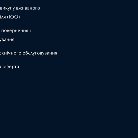
 викупу вживаного
іля (ЮО)
 повернення і
ування
ехнічного обслуговування
а оферта