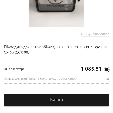
Артикул:N00000850
Підходить для автомобіля:
3;
6;
CX-5;
CX-9;
CX-30;
CX-3;
MX-5;
CX-60;
2;
CX-90;
1 085.51
Ціна аксесуара
Пляшка для води "Bella" 380мл, колір чорний, з логотипом "Mazda"
7000SK8000
1 шт
Купити