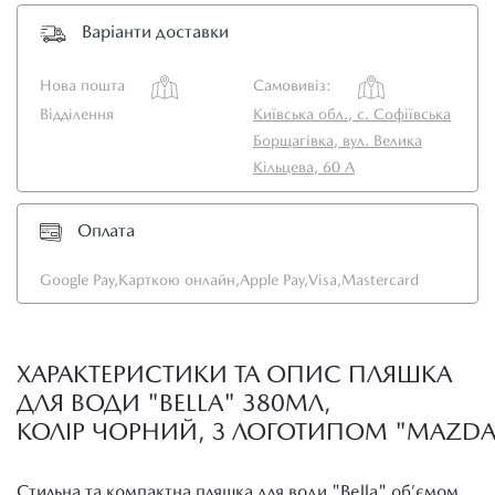
Варіанти доставки
Нова пошта
Самовивіз:
Відділення
Київська обл., с. Софіївська
Борщагівка, вул. Велика
Кільцева, 60 А
Оплата
Google Pay,
Карткою онлайн,
Apple Pay,
Visa,
Mastercard
ХАРАКТЕРИСТИКИ ТА ОПИС ПЛЯШКА
ДЛЯ ВОДИ "BELLA" 380МЛ,
КОЛІР ЧОРНИЙ, З ЛОГОТИПОМ "MAZDA
Стильна та компактна пляшка для води "Bella" об’ємом