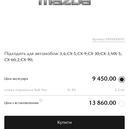
Артикул:N00000691
Підходить для автомобіля:
3;
6;
CX-5;
CX-9;
CX-30;
CX-3;
MX-5;
CX-60;
2;
CX-90;
9 450.00
Ціна аксесуара
плівка атермальна Stek Nex
St-85
2.5 шт
13 860.00
Ціна з встановленням
Купити