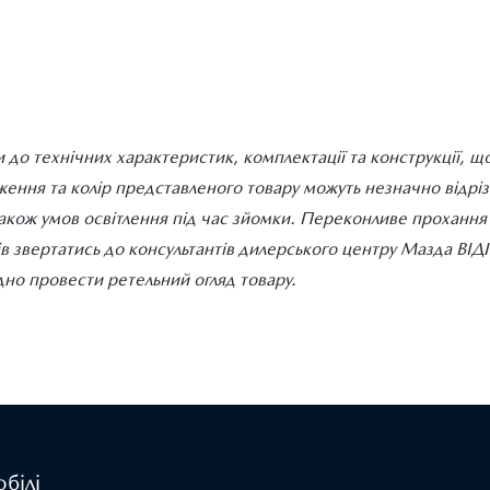
 до технічних характеристик, комплектації та конструкції, щ
ння та колір представленого товару можуть незначно відрізня
також умов освітлення під час зйомки. Переконливе прохання д
ів звертатись до консультантів дилерського центру Мазда ВІ
но провести ретельний огляд товару.
білі