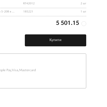
RT42012
2 шт
Знижувальний перетворювач напруги з 5-20В в 3В на м/ с JW5068A (mini 560)
185221
1 шт
5 501.15
Купити
pple Pay,
Visa,
Mastercard