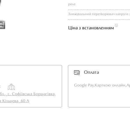
реле
Ціна з встановленням
Оплата
Google Pay,
Карткою онлайн,
A
:
бл., с. Софіївська Борщагівка,
а Кільцева, 60 А