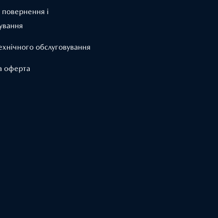
 повернення і
ування
ехнічного обслуговування
а оферта