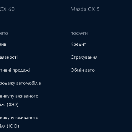
CX-60
Mazda CX-5
АВТО
ПОСЛУГИ
айв
Кредит
аявності
Страхування
тивні продажі
Обмін авто
родажу автомобілів
 викупу вживаного
іля (ФО)
 викупу вживаного
іля (ЮО)