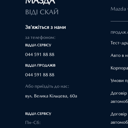
МАЗДА
Mazda 
ВІДІ СКАЙ
Зв’яжіться з нами
ПРОДАЖ 
за телефоном:
Тест–др
ВІДДІЛ CЕРВІСУ
044 591 88 88
Авто в н
ВІДДІЛ ПРОДАЖІВ
Корпора
044 591 88 88
Умови п
Або приїздіть до нас:
Договір
вул. Велика Кільцева, 60а
автомоб
Договір
ВІДДІЛ CЕРВІСУ
автомоб
Пн–Сб: