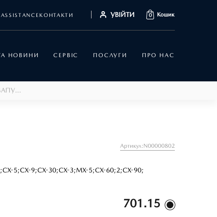
УВІЙТИ
Кошик
ASSISTANCE
КОНТАКТИ
0
 ТА НОВИНИ
СЕРВІС
ПОСЛУГИ
ПРО НАС
ПІДКЛЮЧЕННЯ ДИСТАНЦІЙНОГО АВТОЗАПУСКУ
Артикул:N00000802
;
CX-5;
CX-9;
CX-30;
CX-3;
MX-5;
CX-60;
2;
CX-90;
701.15