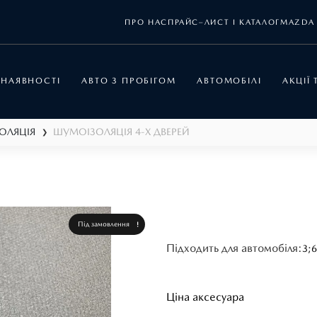
ПРО НАС
ПРАЙС–ЛИСТ І КАТАЛОГ
MAZDA 
 НАЯВНОСТІ
АВТО З ПРОБІГОМ
АВТОМОБІЛІ
АКЦІЇ
ОЛЯЦІЯ
ШУМОІЗОЛЯЦІЯ 4-Х ДВЕРЕЙ
❯
Під замовлення
Підходить для автомобіля:
3;
6
Ціна аксесуара