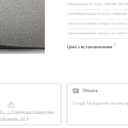
віброізоляція Acoustics XTREME 700*5
шумовіброізоляція Acoustics MultiSoft
Ціна з встановленням
Оплата
Google Pay,
Карткою онлайн,
A
:
бл., с. Софіївська Борщагівка,
а Кільцева, 60 А