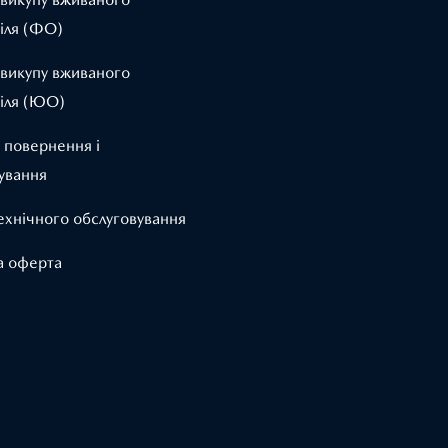
іля (ФО)
 викупу вживаного
іля (ЮО)
 повернення і
ування
ехнічного обслуговування
а оферта