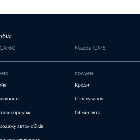
білі
CX-60
Mazda CX-5
АВТО
ПОСЛУГИ
айв
Кредит
аявності
Страхування
тивні продажі
Обмін авто
родажу автомобілів
 викупу вживаного