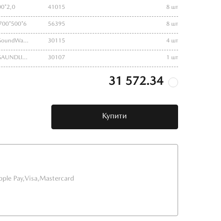
00*2,0
41015
8 шт
 700*500*6
56395
8 шт
шумопоглинаючий матеріал Acoustics SoundWave 500*1000*15
30115
4 шт
шумопоглинаючий матеріал Acoustics SAUNDLINE 1000*500*7
30107
1 шт
31 572.34
Купити
pple Pay,
Visa,
Mastercard