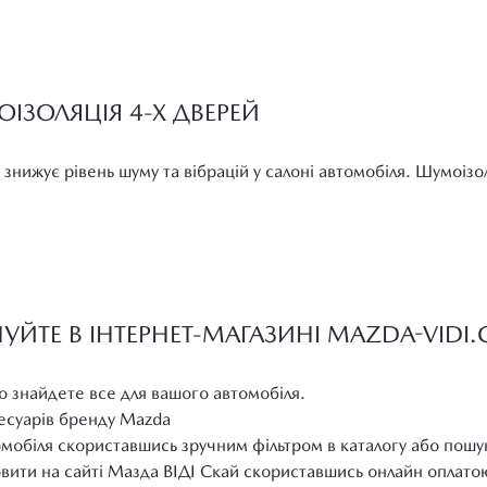
ІЗОЛЯЦІЯ 4-Х ДВЕРЕЙ
знижує рівень шуму та вібрацій у салоні автомобіля. Шумоізо
ПУЙТЕ В ІНТЕРНЕТ-МАГАЗИНІ MAZDA-VIDI
о знайдете все для вашого автомобіля.
сесуарів бренду Mazda
омобіля скориставшись зручним фільтром в каталогу або пошу
вити на сайті Мазда ВІДІ Скай скориставшись онлайн оплато