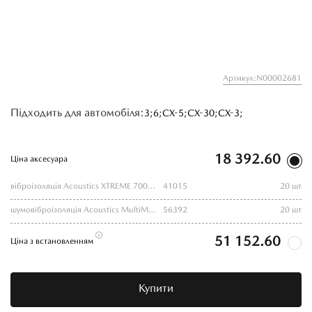
Артикул:N00002681
Підходить для автомобіля:
3;
6;
CX-5;
CX-30;
CX-3;
18 392.60
Ціна аксесуара
віброізоляція Acoustics XTREME 700*500*2,0
41015
20 шт
шумовіброізоляція Acoustics MultiMat Pro 700*500*5.5
56392
20 шт
51 152.60
Ціна з встановленням
Купити