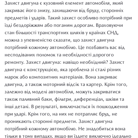
Захист двигуна є кузовний елемент автомобіля, який
закриває його знизу, захищаючи від бруду, сторонніх
предметів і ударів. Такий захист особливо потрібний при
їзді бездоріжжям або поганим дорогам. Враховуючи
стан більшості транспортних шляхів у країнах СНД,
можна з упевненістю сказати, що захист двигуна
потрібний кожному автомобілю. Це позбавить вас від
несподіваних поломок та необхідності дорогого
ремонту. Захист двигуна: навіщо необхідний? Захист
двигуна є конструкцією, яка зроблена зі сталі різних
марок або композитних матеріалів. Вона закриває
двигуна, а також моторний відсік та картер. Крім того,
залежно від моделі автомобіля, можуть закриватися
також паливний баки, фільтри, диференціал, шківи та
інші деталі. В результаті, виключається їх пошкодження
при ударі. Крім того, на них не потрапляє бруд, не
проникають сторонні предмети. Захист двигуна
потрібний кожному автомобілю. Не знадобиться вона
тільки в тому випадку, якщо ви їздите виключно ідеально