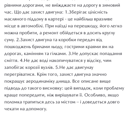
рівними дорогами, не виїжджаєте на дорогу в зимовий
час. Що дає захист двигуна: 1.Зберігає цілісність
масляного піддону в картері - це найбільш вразливе
місце в автомобілі. При наїзді на перешкоду, його легко
можна пробити, а ремонт обійдеться в досить круглу
суму. 2.Захист двигуна та коробки передач від
пошкоджень брилами льоду, гострими краями ям на
дорогах, камінням та гілками. 3.Не допускає попадання
сміття. 4.Не дає воді накопичуватися у відсіку, чим
запобігає корозії вузлів. 5.Не дає двигунау
перегріватися. Крім того, захист двигуна значно
покращує аеродинаміку днища. Все описане вище
підводь до такого висновку: цей випадок, коли проблему
краще попередити, ніж вирішувати її. Особливо, якщо
поломка трапиться десь за містом – і доведеться довго
чекати на допомогу.