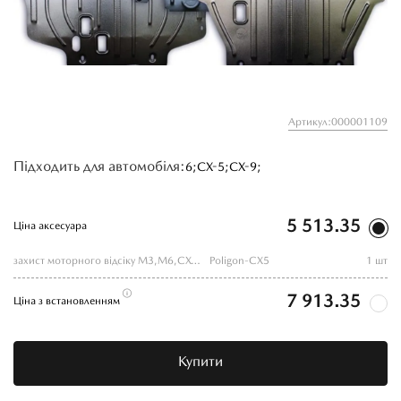
Артикул:000001109
Підходить для автомобіля:
6;
CX-5;
CX-9;
5 513.35
Ціна аксесуара
захист моторного відсіку M3,M6,CX-5,9 2015-,
Poligon-CX5
1 шт
7 913.35
Ціна з встановленням
Купити