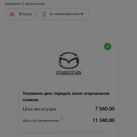
Знайдено
5
пропозицій:
Фільтр
Тонування двох передніх вікон атермальною
плівкою
Ціна аксесуара
7 560.00
11 340.00
Ціна з встановленням
3;
6;
CX-5;
CX-9;
CX-30;
CX-3;
MX-5;
Підходить для автомобіля :