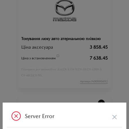
Тонування люку авто атермальною плівкою
Ціна аксесуара
3 858.45
7 638.45
Ціна з встановленням
3;
6;
CX-5;
CX-9;
CX-30;
CX-3;
MX-5;
Підходить для автомобіля :
CX-60;
2;
CX-90;
Артикул:N00000692
×
Server Error