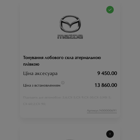
Тонування лобового скла атермальною
плівкою
Ціна аксесуара
9 450.00
13 860.00
Ціна з встановленням
3;
6;
CX-5;
CX-9;
CX-30;
CX-3;
MX-5;
Підходить для автомобіля :
CX-60;
2;
CX-90;
Артикул:N00000691