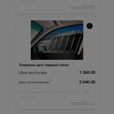
CX-60;
2;
CX-90;
Артикул:N00000693
Тонування двох передніх вікон
Ціна аксесуара
1 260.00
5 040.00
Ціна з встановленням
3;
6;
CX-5;
CX-9;
CX-30;
CX-3;
MX-5;
Підходить для автомобіля :
CX-60;
2;
CX-90;
Артикул:000001111