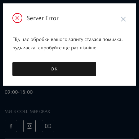
×
ВІДДІЛ CЕРВІСУ
Server Error
Пн–Сб:
08:00-20:00
Під час обробки вашого запиту сталася помилка.
Нд:
Будь ласка, спробуйте ще раз пізніше.
09:00-18:00
ВІДДІЛ ПРОДАЖІВ
Пн-Сб:
ОК
09:00-20:00
Нд:
09:00-18:00
МИ В СОЦ. МЕРЕЖАХ