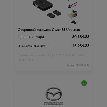
Охоронний комплекс Gazer S5 Uppercut
Ціна аксесуара
30 184.83
46 984.83
Ціна з встановленням
3;
6;
CX-5;
CX-9;
CX-30;
CX-3;
MX-5;
Підходить для автомобіля :
CX-60;
2;
CX-90;
Артикул:N00000799