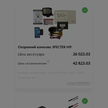
Охоронний комплекс SPECTER M9
Ціна аксесуара
26 023.03
42 823.03
Ціна з встановленням
3;
6;
CX-5;
CX-9;
CX-30;
CX-3;
MX-5;
Підходить для автомобіля :
CX-60;
2;
CX-90;
Артикул:N00000664