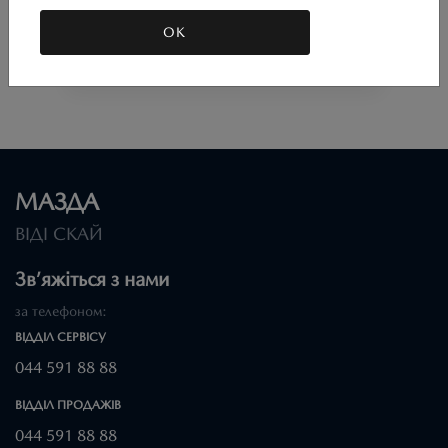
3;
6;
CX-5;
CX-9;
CX-30;
CX-3;
MX-5;
Підходить для автомобіля :
ОК
CX-60;
2;
CX-90;
Артикул:N00000804
МАЗДА
ВІДІ СКАЙ
Зв’яжіться з нами
за телефоном:
ВІДДІЛ CЕРВІСУ
044 591 88 88
ВІДДІЛ ПРОДАЖІВ
044 591 88 88