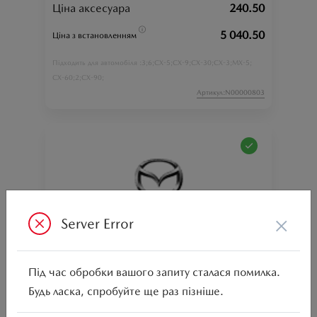
Ціна аксесуара
240.50
5 040.50
Ціна з встановленням
3;
6;
CX-5;
CX-9;
CX-30;
CX-3;
MX-5;
Підходить для автомобіля :
CX-60;
2;
CX-90;
Артикул:N00000803
×
Server Error
Блокування OBD роз'єму
Під час обробки вашого запиту сталася помилка.
Ціна аксесуара
240.50
Будь ласка, спробуйте ще раз пізніше.
5 040.50
Ціна з встановленням