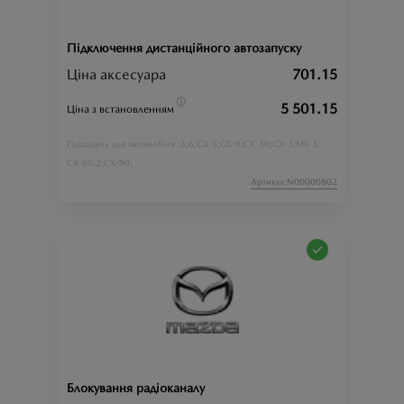
Підключення дистанційного автозапуску
Ціна аксесуара
701.15
5 501.15
Ціна з встановленням
3;
6;
CX-5;
CX-9;
CX-30;
CX-3;
MX-5;
Підходить для автомобіля :
CX-60;
2;
CX-90;
Артикул:N00000802
Блокування радіоканалу