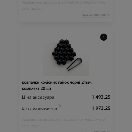
3;
6;
CX-5;
CX-9;
CX-30;
CX-3;
MX-5;
Підходить для автомобіля :
CX-60;
2;
CX-90;
Артикул:N00000138
ковпачки колісних гайок чорні 21мм,
комплект 20 шт
Ціна аксесуара
1 493.25
1 973.25
Ціна з встановленням
3;
6;
CX-5;
CX-9;
CX-30;
CX-3;
MX-5;
Підходить для автомобіля :
CX-60;
2;
CX-90;