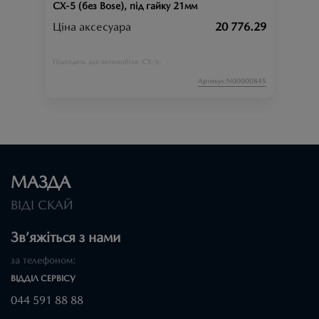
СХ-5 (без Bose), під гайку 21мм
Ціна аксесуара
20 776.29
CX-5;
Підходить для автомобіля :
Артикул:N00000845
МАЗДА
ВІДІ СКАЙ
Зв’яжіться з нами
за телефоном:
ВІДДІЛ CЕРВІСУ
044 591 88 88