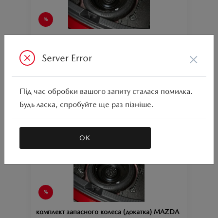
комплект запасного колеса (докатка) MAZDA
СХ-5 (з Bose), під гайку 21мм
×
Server Error
Ціна аксесуара
20 572.07
CX-5;
Підходить для автомобіля :
Під час обробки вашого запиту сталася помилка.
Артикул:N00000844
Будь ласка, спробуйте ще раз пізніше.
ОК
комплект запасного колеса (докатка) MAZDA