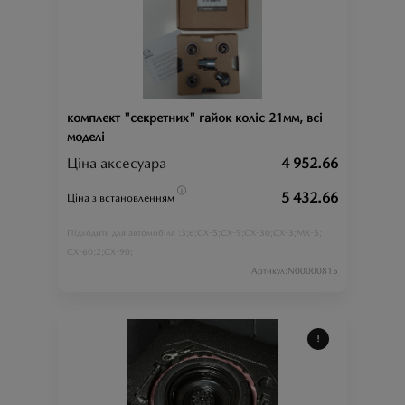
комплект "секретних" гайок коліс 21мм, всі
моделі
Ціна аксесуара
4 952.66
5 432.66
Ціна з встановленням
3;
6;
CX-5;
CX-9;
CX-30;
CX-3;
MX-5;
Підходить для автомобіля :
CX-60;
2;
CX-90;
Артикул:N00000815