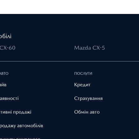
білі
CX-60
Mazda CX-5
АВТО
ПОСЛУГИ
айв
Кредит
аявності
Страхування
тивні продажі
Обмін авто
родажу автомобілів