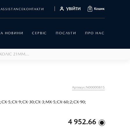
УВІЙТИ
Кошик
ASSISTANCE
КОНТАКТИ
0
 ТА НОВИНИ
СЕРВІС
ПОСЛУГИ
ПРО НАС
КОМПЛЕКТ "СЕКРЕТНИХ" ГАЙОК КОЛІС 21ММ, ВСІ МОДЕЛІ
Артикул:N00000815
;
CX-5;
CX-9;
CX-30;
CX-3;
MX-5;
CX-60;
2;
CX-90;
4 952.66