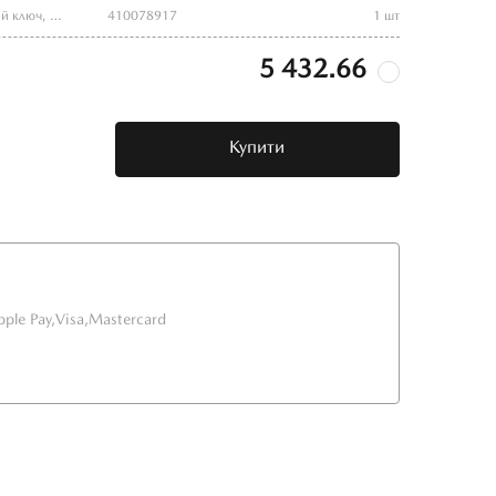
гайки-секретки, к-кт 4 шт.+ 1 секретний ключ, під 21 мм гайку
410078917
1 шт
5 432.66
Купити
pple Pay,
Visa,
Mastercard