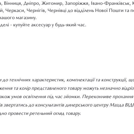
в, Вінниця, Дніпро, Житомир, Запоріжжя, Івано-Франківськ, 
й, Черкаси, Чернігів, Чернівці до відділень Нової Пошти та
нашого магазину.
елі - купуйте аксесуар у будь-який час.
 до технічних характеристик, комплектації та конструкції, щ
ння та колір представленого товару можуть незначно відрізня
також умов освітлення під час зйомки. Переконливе прохання д
ів звертатись до консультантів дилерського центру Мазда ВІ
но провести ретельний огляд товару.