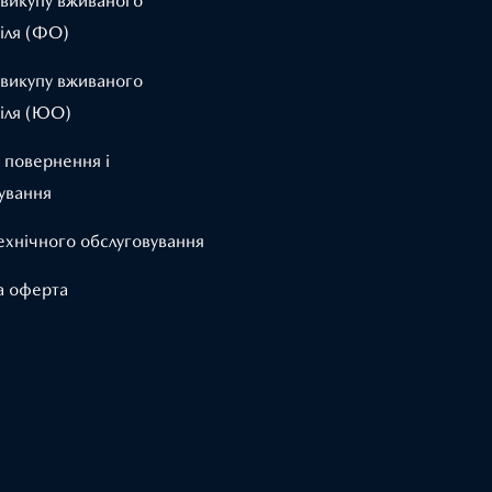
 викупу вживаного
іля (ФО)
 викупу вживаного
іля (ЮО)
 повернення і
ування
ехнічного обслуговування
а оферта