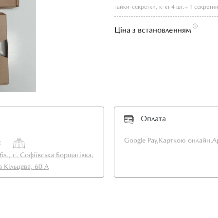
Ціна з встановленням
Оплата
Google Pay,
Карткою онлайн,
A
:
бл., с. Софіївська Борщагівка,
а Кільцева, 60 А