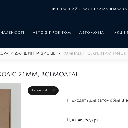
ПРО НАС
ПРАЙС–ЛИСТ І КАТАЛОГ
MAZDA 
 НАЯВНОСТІ
АВТО З ПРОБІГОМ
АВТОМОБІЛІ
АКЦІЇ
ЕСУАРИ ДЛЯ ШИН ТА ДИСКІВ
❯
ОЛІС 21ММ, ВСІ МОДЕЛІ
В наявності
Підходить для автомобіля:
3;
6
Ціна аксесуара