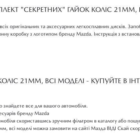
ЛЕКТ "СЕКРЕТНИХ" ГАЙОК КОЛІС 21ММ, 
всіх оригінальних та аксесуарних легкосплавних дисків. Запо
ну коробку з логотипом бренду Mazda. Інструкція з встановл
ОЛІС 21ММ, ВСІ МОДЕЛІ - КУПУЙТЕ В ІН
о знайдете все для вашого автомобіля.
сесуарів бренду Mazda
омобіля скориставшись зручним фільтром в каталогу або пошу
мм, всі моделі можна замовити на сайті Мазда ВІДІ Скай ск