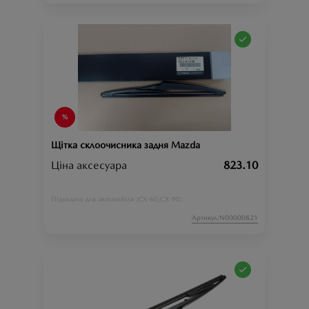
Щітка склоочисника задня Mazda
Ціна аксесуара
823.10
CX-60;
CX-90;
Підходить для автомобіля :
Артикул:N00000821