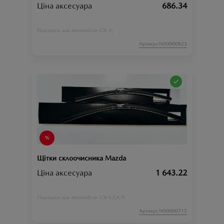
Ціна аксесуара
686.34
CX-3;
Підходить для автомобіля :
Артикул:N00000823
Щітки склоочисника Mazda
Ціна аксесуара
1 643.22
CX-5;
CX-9;
Підходить для автомобіля :
Артикул:N00000715