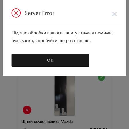
×
Server Error
Щітки склоочисника Mazda
Під час обробки вашого запиту сталася помилка.
Ціна аксесуара
2 397.73
Будь ласка, спробуйте ще раз пізніше.
CX-30;
Підходить для автомобіля :
Артикул:N00000719
ОК
Щітки склоочисника Mazda