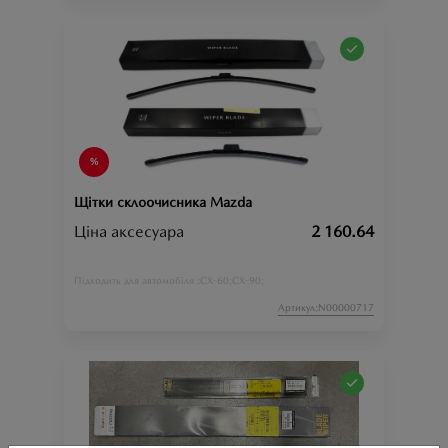
Щітки склоочисника Mazda
Ціна аксесуара
2 160.64
CX-60;
CX-90;
Підходить для автомобіля :
Артикул:N00000717