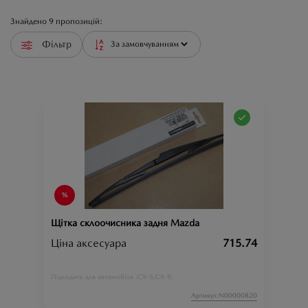
Знайдено
9
пропозицій:
Фільтр
Щітка склоочисника задня Mazda
Ціна аксесуара
715.74
CX-5;
CX-9;
Підходить для автомобіля :
Артикул:N00000820