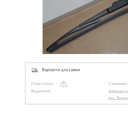
Варіанти доставки
Нова пошта
Самовивіз
Відділення
Київська о
вул. Велик