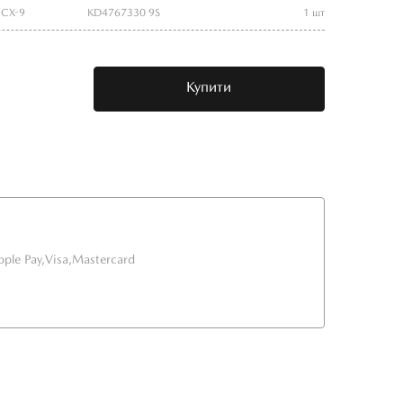
/CX-9
KD4767330 9S
1 шт
Купити
pple Pay,
Visa,
Mastercard