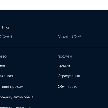
білі
CX-60
Mazda CX-5
АВТО
ПОСЛУГИ
айв
Кредит
аявності
Страхування
тивні продажі
Обмін авто
родажу автомобілів
 викупу вживаного