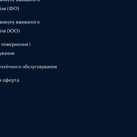
іля (ФО)
 викупу вживаного
іля (ЮО)
 повернення і
ування
ехнічного обслуговування
а оферта