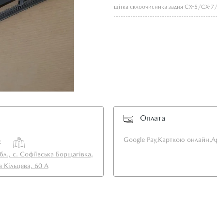
щітка склоочисника задня CX-5/CX-7
Оплата
Google Pay,
Карткою онлайн,
A
:
бл., с. Софіївська Борщагівка,
а Кільцева, 60 А