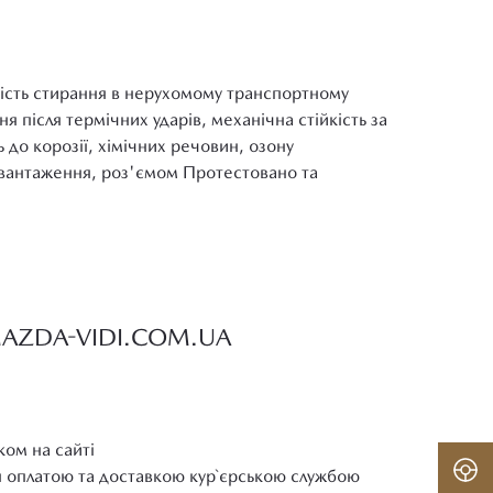
кість стирання в нерухомому транспортному
я після термічних ударів, механічна стійкість за
ь до корозії, хімічних речовин, озону
авантаження, роз'ємом Протестовано та
MAZDA-VIDI.COM.UA
ком на сайті
н оплатою та доставкою кур`єрською службою