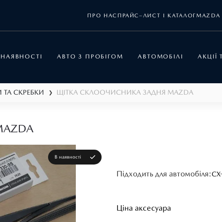
ПРО НАС
ПРАЙС–ЛИСТ І КАТАЛОГ
MAZDA 
 НАЯВНОСТІ
АВТО З ПРОБІГОМ
АВТОМОБІЛІ
АКЦІЇ
 ТА СКРЕБКИ
ЩІТКА СКЛООЧИСНИКА ЗАДНЯ MAZDA
❯
MAZDA
В наявності
Підходить для автомобіля:
CX
Ціна аксесуара