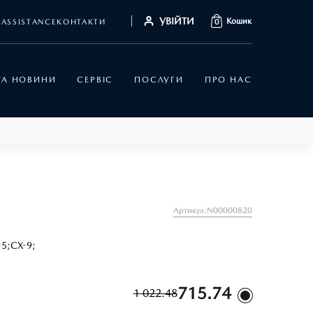
УВІЙТИ
Кошик
ASSISTANCE
КОНТАКТИ
0
 ТА НОВИНИ
СЕРВІС
ПОСЛУГИ
ПРО НАС
Артикул:N00000820
-5;
CX-9;
715.74
1 022.48