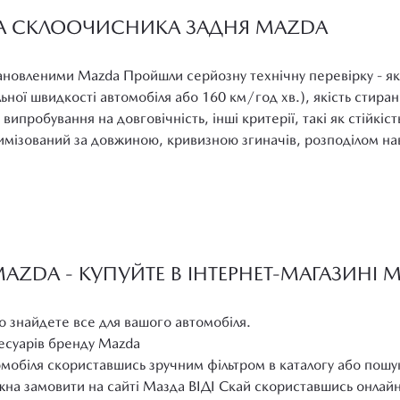
КА СКЛООЧИСНИКА ЗАДНЯ MAZDA
тановленими Mazda Пройшли серйозну технічну перевірку - я
ьної швидкості автомобіля або 160 км/год хв.), якість стиранн
ипробування на довговічність, інші критерії, такі як стійкіст
тимізований за довжиною, кривизною згиначів, розподілом н
ZDA - КУПУЙТЕ В ІНТЕРНЕТ-МАГАЗИНІ 
о знайдете все для вашого автомобіля.
сесуарів бренду Mazda
омобіля скориставшись зручним фільтром в каталогу або пошу
на замовити на сайті Мазда ВІДІ Скай скориставшись онлай